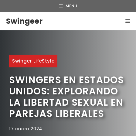
Saltar
MENU
al
contenido
Swingeer
ME
Swinger LifeStyle
SWINGERS EN ESTADOS
UNIDOS: EXPLORANDO
LA LIBERTAD SEXUAL EN
PAREJAS LIBERALES
17 enero 2024